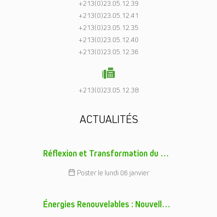
+213(0)23.05.12.39
+213(0)23.05.12.41
+213(0)23.05.12.35
+213(0)23.05.12.40
+213(0)23.05.12.36
+213(0)23.05.12.38
ACTUALITÉS
Réflexion et Transformation du Modèle d’Affaires de l’EPIC ERMESO : Un Engagement Fort pour les Énergies Renouvelables
Poster le lundi 06 janvier
Énergies Renouvelables : Nouvelles Stratégies pour l’Électricité Solaire en Algérie