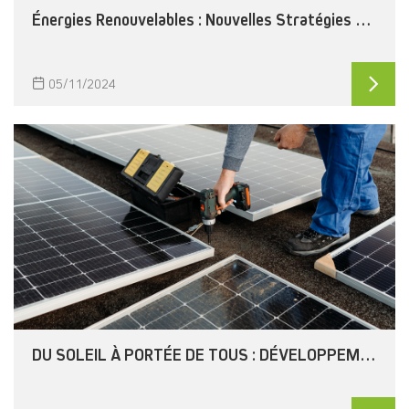
Énergies Renouvelables : Nouvelles Stratégies pour l’Électricité Solaire en Algérie
05/11/2024
DU SOLEIL À PORTÉE DE TOUS : DÉVELOPPEMENT DU CADRE RÉGLEMENTAIRE RÉGISSANT LES INSTALLATIONS SOLAIRES PHOTOVOLTAÏQUES DE PETITE PUISSANCE